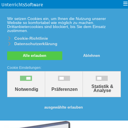
≡
UnterrichtsSoftware
Wir setzen Cookies ein, um Ihnen die Nutzung unserer
Website so komfortabel wie möglich zu machen.
Drittanbietercookies sind blockiert, bis Sie dem Einsatz
zustimmen.
Cookie-Richtlinie
Datenschutzerklärung
Alle erlauben
Ablehnen
Cookie Einstellungen:
Statistik &
Zurück zu: UnterrichtsSoftware Biologie
Notwendig
Präferenzen
Analyse
UnterrichtsSoftware Das
ausgewählte erlauben
Schwein