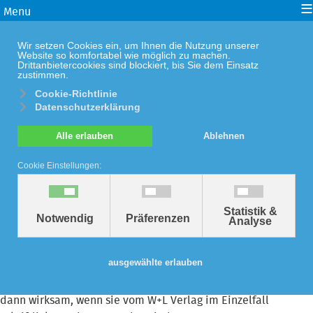
≡
Menu
Wir setzen Cookies ein, um Ihnen die Nutzung unserer
Website so komfortabel wie möglich zu machen.
Drittanbietercookies sind blockiert, bis Sie dem Einsatz
zustimmen.
Cookie-Richtlinie
Datenschutzerklärung
Lizenzen und Nutzungsrechte für
Alle erlauben
Ablehnen
W+L Medien
Cookie Einstellungen:
Allgemeine Geschäftsbedingungen
Statistik &
Für alle Aufträge gelten die allgemeinen
Notwendig
Präferenzen
Analyse
Geschäftsbedingungen des W+L Verlags in der jeweils
aktuellen Fassung. Diese können im Internet unter
www.w-l-
ausgewählte erlauben
verlag.de
eingesehen werden.
Entgegenstehende Bedingungen des Käufers werden nur
dann wirksam, wenn sie vom W+L Verlag im Einzelfall