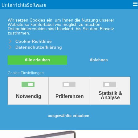
≡
UnterrichtsSoftware
Wir setzen Cookies ein, um Ihnen die Nutzung unserer
Website so komfortabel wie möglich zu machen.
Drittanbietercookies sind blockiert, bis Sie dem Einsatz
zustimmen.
Cookie-Richtlinie
Datenschutzerklärung
Alle erlauben
Ablehnen
Cookie Einstellungen:
Statistik &
Zurück zu: UnterrichtsSoftware Chemie
Notwendig
Präferenzen
Analyse
UnterrichtsSoftware
ausgewählte erlauben
Proteine