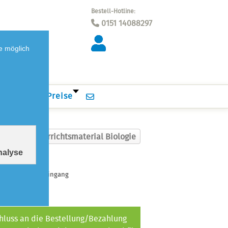
Bestell-Hotline:
0151 14088297
e möglich
wnloads
Preise
rück zu: Unterrichtsmaterial Biologie
Analyse
d nach Zahlungseingang
hluss an die Bestellung/Bezahlung