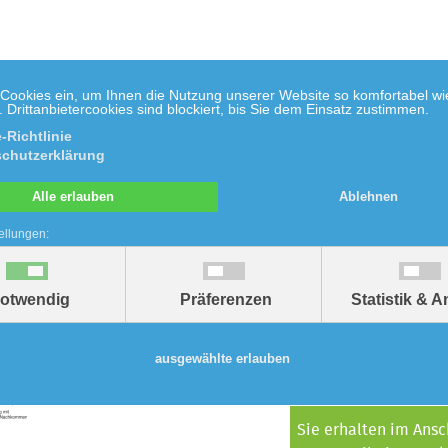
 Cookies ein, um Ihnen die Nutzung unserer Website so komfortabel wi
Drittanbietercookies sind blockiert, bis Sie dem Einsatz zustimmen.
-Richtlinie
chutzerklärung
Biologie
Chemie
Umwelt
Mathe
Do
Alle erlauben
Ablehnen
ellungen:
er Kohlmeise
Zu
otwendig
Präferenzen
Statistik & 
3,00 €
inkl. ges. MwSt., Downloa
ausgewählte erlauben
Sie erhalten im Ansc