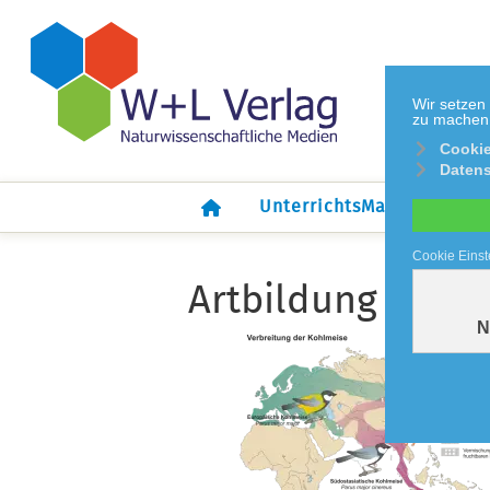
Wir setzen
zu machen. 
Cookie
Datens
UnterrichtsMaterial
Cookie Einst
Artbildung bei d
N