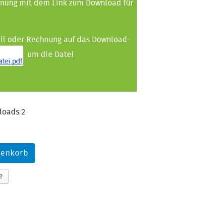
hnung mit dem Link zum Download für
ail oder Rechnung auf das Download-
um die Datei
loads 2
?