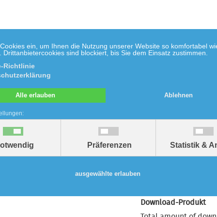
 Cookies ein, um Ihnen die Nutzung unserer Website so komfortabel wi
Drittanbietercookies sind blockiert, bis Sie dem Einsatz zustimmen.
-Richtlinie
chutzerklärung
Biologie
Chemie
Umwelt
Mathe
Do
Alle erlauben
Ablehnen
ellungen:
sergebiss des Rindes
Zu
otwendig
Präferenzen
Statistik & 
3,00 €
inkl. ges. MwSt.,
zzgl Vers
ausgewählte erlauben
Download-Produkt
Total amount of down