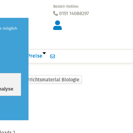
Bestell-Hotline:
0151 14088297
e möglich
wnloads
Preise
rück zu: Unterrichtsmaterial Biologie
Analyse
andkosten
loads 2