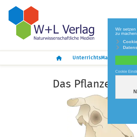
Wir setzen
zu machen. 
Cookie
Datens
UnterrichtsMaterial
Cookie Einst
Das Pflanzenfres
N