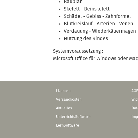
Bauplan
Skelett - Beinskelett
Schädel - Gebiss - Zahnformel
Blutkreislauf - Arterien - Venen
Verdauung - Wiederkäuermagen
Nutzung des Rindes
Systemvoraussetzung :
Microsoft Office für Windows oder Ma
Lizenzen
AG
Versandkosten
Wid
Aktuelles
Dat
UnterrichtsSoftware
Imp
LernSoftware