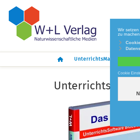
Wir setzen
zu machen. 
Cookie
Datens
UnterrichtsMaterial
Cookie Einst
UnterrichtsSoftw
N