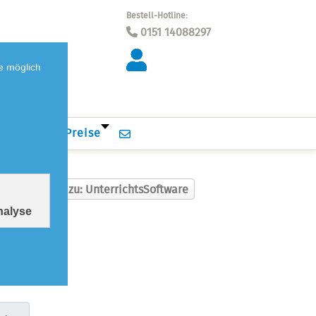
Bestell-Hotline:
0151 14088297
e möglich
wnloads
Preise
Zurück zu: UnterrichtsSoftware
Analyse
andkosten