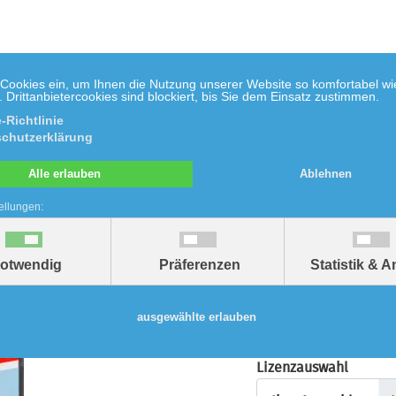
 Cookies ein, um Ihnen die Nutzung unserer Website so komfortabel wi
Drittanbietercookies sind blockiert, bis Sie dem Einsatz zustimmen.
-Richtlinie
chutzerklärung
Biologie
Chemie
Umwelt
Mathe
Do
Alle erlauben
Ablehnen
ellungen:
are Das Rind
otwendig
Präferenzen
Statistik & 
Alle Preise
inkl. ges. MwSt.,
zzgl Vers
ausgewählte erlauben
Lizenzauswahl